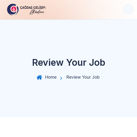
S
k
i
p
t
o
c
o
Review Your Job
n
t
e
Home
Review Your Job
n
t